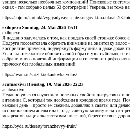
увидел несколько необычных композиций! Поисковые системы в
окнах - там собрано целых 53 фотографии! Уверена, вы тоже на
https://cojo.ru/kartinki/vyglyadyvayuschie-snegoviki-na-oknah-53-fot
exilupexo
Sonntag, 24. Mai 2026 19:11
exilupexo
Я недавно задумалась о том, как придать своей стрижке более 
Подруга посоветовала обратить внимание на окантовку волос 
восприятие прически, подчеркнуть форму лица и даже добавить 
Если вы тоже хотите обновить свой образ и узнать больше о ти
собрано много полезной информации и советов от профессионал
прическу без глобальных изменений.
https://twam.ru/strizhki/okantovka-volos/
acutusoxivu
Dienstag, 19. Mai 2026 22:23
acutusoxivu
Недавно увлекся изучением полезных свойств цитрусовых и ос
витамина C, который так необходим в холодное время года. По
каждый день – просто ем свежим, добавляю в салаты или делаю
использованием апельсина? Тогда советую заглянуть на этот ре
моя рекомендация окажется вам полезной, берегите свое здоров
https://oyda.ru/deserty/oranzhevyy-frukt/