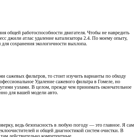
ния общей работоспособности двигателя. Чтобы не навредить
есс джили атлас удаление катализатора 2.4. По моему опыту,
 для сохранения экологичности выхлопа.
и сажевых фильтров, то стоит изучить варианты по обходу
рофессиональное Удаление сажевого фильтра в Гомеле, но
ругими узлами. В целом, прежде чем принимать окончательное
нно для вашей модели авто.
оверку, ведь безопасность в любую погоду — это главное. Я сам
еклоочистителей и общей диагностикой систем очистки. В
 там действительно компетентные.