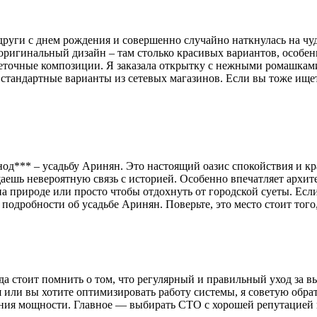
други с днем рождения и совершенно случайно наткнулась на чу
оригинальный дизайн – там столько красивых вариантов, особе
веточные композиции. Я заказала открытку с нежными ромашками 
стандартные варианты из сетевых магазинов. Если вы тоже ищете
нод*** – усадьбу Аринян. Это настоящий оазис спокойствия и к
аешь невероятную связь с историей. Особенно впечатляет архи
 природе или просто чтобы отдохнуть от городской суеты. Если 
 подробности об усадьбе Аринян. Поверьте, это место стоит того,
гда стоит помнить о том, что регулярный и правильный уход за
 или вы хотите оптимизировать работу системы, я советую обрати
ния мощности. Главное — выбирать СТО с хорошей репутацией и