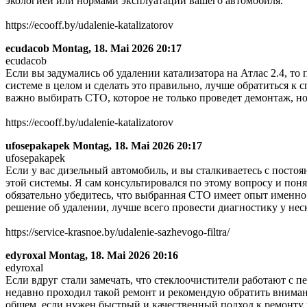
экологией или нормами эксплуатации вашего автомобиля.
https://ecooff.by/udalenie-katalizatorov
ecudacob
Montag, 18. Mai 2026 20:17
ecudacob
Если вы задумались об удалении катализатора на Атлас 2.4, т
системе в целом и сделать это правильно, лучше обратиться к 
важно выбирать СТО, которое не только проведет демонтаж, н
https://ecooff.by/udalenie-katalizatorov
ufosepakapek
Montag, 18. Mai 2026 20:17
ufosepakapek
Если у вас дизельный автомобиль, и вы сталкиваетесь с пост
этой системы. Я сам консультировался по этому вопросу и пон
обязательно убедитесь, что выбранная СТО имеет опыт именно
решение об удалении, лучше всего провести диагностику у нес
https://service-krasnoe.by/udalenie-sazhevogo-filtra/
edyroxal
Montag, 18. Mai 2026 20:16
edyroxal
Если вдруг стали замечать, что стеклоочистители работают с п
недавно проходил такой ремонт и рекомендую обратить вниман
общем, если нужен быстрый и качественный подход к ремонту 