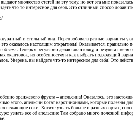
ыдают множество статей на эту тему, но вот эта мне показалас
йдете что-то интересное для себя. Это отличный способ добавит
o/
аккуратный и стильный вид. Перепробовала разные варианты уклад
– это оказалось настоящим открытием! Оказывается, правильно 
объема. Теперь я регулярно делаю окантовку, и результат меня 
пах окантовок, их особенностях и как выбрать подходящий вариан
ов. Уверена, вы найдете что-то интересное для себя! Это дейс
обенно оранжевого фрукта – апельсина! Оказалось, это настоящ
мимо этого, апельсин богат каротиноидами, которые полезны для
 освежающие соки. Хотите узнать больше о разных сортах, спос
сурс: узнать все об апельсине Там собрано много полезной инфор
ье!