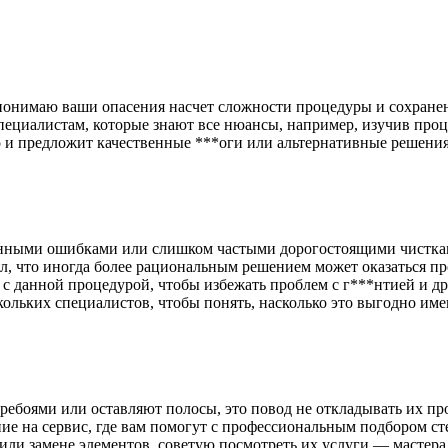
о понимаю ваши опасения насчет сложности процедуры и сохране
специалистам, которые знают все нюансы, например, изучив проц
о и предложит качественные ***оги или альтернативные решения
оянными ошибками или слишком частыми дорогостоящими чисткам
ял, что иногда более рациональным решением может оказаться п
 с данной процедурой, чтобы избежать проблем с г***нтией и д
кольких специалистов, чтобы понять, насколько это выгодно име
еребоями или оставляют полосы, это повод не откладывать их пр
ие на сервис, где вам помогут с профессиональным подбором ст
или замене элементов, советую посмотреть их услуги — мастера