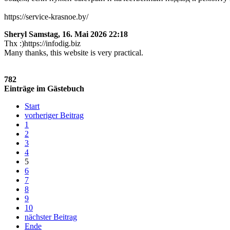
https://service-krasnoe.by/
Sheryl
Samstag, 16. Mai 2026 22:18
Thx :)https://infodig.biz
Many thanks, this website is very practical.
782
Einträge im Gästebuch
Start
vorheriger Beitrag
1
2
3
4
5
6
7
8
9
10
nächster Beitrag
Ende