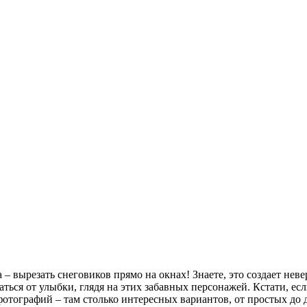
– вырезать снеговиков прямо на окнах! Знаете, это создает нев
жаться от улыбки, глядя на этих забавных персонажей. Кстати, е
тографий – там столько интересных вариантов, от простых до д