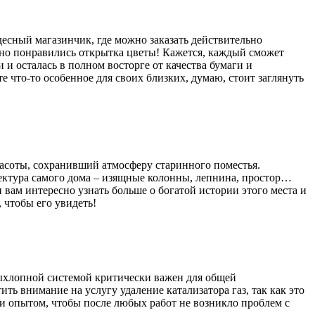
десный магазинчик, где можно заказать действительно
нно понравились открытка цветы! Кажется, каждый сможет
и осталась в полном восторге от качества бумаги и
 что-то особенное для своих близких, думаю, стоит заглянуть
расоты, сохранивший атмосферу старинного поместья.
тектура самого дома – изящные колонны, лепнина, простор…
вам интересно узнать больше о богатой истории этого места и
 чтобы его увидеть!
 выхлопной системой критически важен для общей
ть внимание на услугу удаление катализатора газ, так как это
 опытом, чтобы после любых работ не возникло проблем с