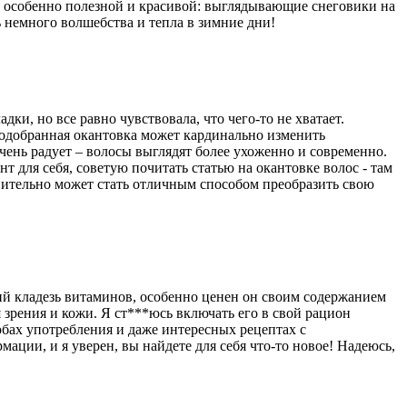
ь особенно полезной и красивой: выглядывающие снеговики на
ь немного волшебства и тепла в зимние дни!
ки, но все равно чувствовала, что чего-то не хватает.
подобранная окантовка может кардинально изменить
очень радует – волосы выглядят более ухоженно и современно.
т для себя, советую почитать статью на окантовке волос - там
твительно может стать отличным способом преобразить свою
ий кладезь витаминов, особенно ценен он своим содержанием
 зрения и кожи. Я ст***юсь включать его в свой рацион
обах употребления и даже интересных рецептах с
мации, и я уверен, вы найдете для себя что-то новое! Надеюсь,