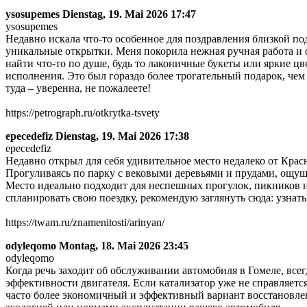
ysosupemes
Dienstag, 19. Mai 2026 17:47
ysosupemes
Недавно искала что-то особенное для поздравления близкой по
уникальные открытки. Меня покорила нежная ручная работа и 
найти что-то по душе, будь то лаконичные букеты или яркие ц
исполнения. Это был гораздо более трогательный подарок, чем 
туда – уверенна, не пожалеете!
https://petrograph.ru/otkrytka-tsvety
epecedefiz
Dienstag, 19. Mai 2026 17:38
epecedefiz
Недавно открыл для себя удивительное место недалеко от Крас
Прогуливаясь по парку с вековыми деревьями и прудами, ощущ
Место идеально подходит для неспешных прогулок, пикников на
спланировать свою поездку, рекомендую заглянуть сюда: узнать
https://twam.ru/znamenitosti/arinyan/
odyleqomo
Montag, 18. Mai 2026 23:45
odyleqomo
Когда речь заходит об обслуживании автомобиля в Гомеле, все
эффективности двигателя. Если катализатор уже не справляется
часто более экономичный и эффективный вариант восстановле