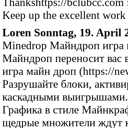
Thankshttps://bclubcc.com 
Keep up the excellent work
Loren
Sonntag, 19. April 
Minedrop Майндроп игра 
Майндроп переносит вас 
игра майн дроп (https://n
Разрушайте блоки, активи
каскадными выигрышами.
Графика в стиле Майнкра
щедрые множители ждут к