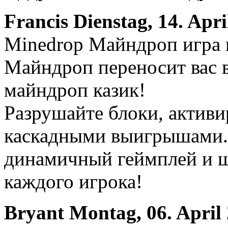
Francis
Dienstag, 14. Apri
Minedrop Майндроп игра 
Майндроп переносит вас 
майндроп казик!
Разрушайте блоки, активи
каскадными выигрышами. 
динамичный геймплей и 
каждого игрока!
Bryant
Montag, 06. April